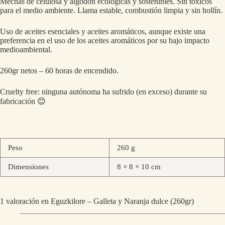
Mechas de celulosa y algodón ecológicas y sostenibles. Sin tóxicos
para el medio ambiente. Llama estable, combustión limpia y sin hollín.
Uso de aceites esenciales y aceites aromáticos, aunque existe una
preferencia en el uso de los aceites aromáticos por su bajo impacto
medioambiental.
260gr netos – 60 horas de encendido.
Cruelty free: ninguna autónoma ha sufrido (en exceso) durante su
fabricación 😊
Peso
260 g
Dimensiones
8 × 8 × 10 cm
1 valoración en
Eguzkilore – Galleta y Naranja dulce (260gr)