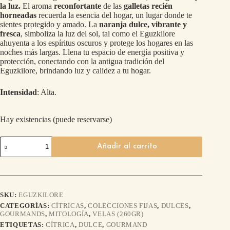
la luz.
El aroma
reconfortante
de las
galletas recién
horneadas
recuerda la esencia del hogar, un lugar donde te
sientes protegido y amado. La
naranja dulce, vibrante y
fresca
, simboliza la luz del sol, tal como el Eguzkilore
ahuyenta a los espíritus oscuros y protege los hogares en las
noches más largas. Llena tu espacio de energía positiva y
protección, conectando con la antigua tradición del
Eguzkilore, brindando luz y calidez a tu hogar.
Intensidad
: Alta.
Hay existencias (puede reservarse)
Añadir al carrito
SKU:
EGUZKILORE
CATEGORÍAS:
CÍTRICAS
,
COLECCIONES FIJAS
,
DULCES
,
GOURMANDS
,
MITOLOGÍA
,
VELAS (260GR)
ETIQUETAS:
CÍTRICA
,
DULCE
,
GOURMAND