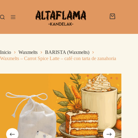
Inicio
Waxmelts
BARISTA (Waxmelts)
Waxmelts – Carrot Spice Latte – café con tarta de zanahoria