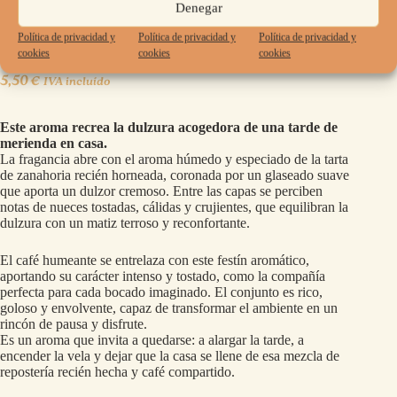
Denegar
Política de privacidad y
Política de privacidad y
Política de privacidad y
Waxmelts – Carrot Spice Latte – café con tarta de
cookies
cookies
cookies
zanahoria
5,50
€
IVA incluído
Este aroma recrea la dulzura acogedora de una tarde de
merienda en casa.
La fragancia abre con el aroma húmedo y especiado de la tarta
de zanahoria recién horneada, coronada por un glaseado suave
que aporta un dulzor cremoso. Entre las capas se perciben
notas de nueces tostadas, cálidas y crujientes, que equilibran la
dulzura con un matiz terroso y reconfortante.
El café humeante se entrelaza con este festín aromático,
aportando su carácter intenso y tostado, como la compañía
perfecta para cada bocado imaginado. El conjunto es rico,
goloso y envolvente, capaz de transformar el ambiente en un
rincón de pausa y disfrute.
Es un aroma que invita a quedarse: a alargar la tarde, a
encender la vela y dejar que la casa se llene de esa mezcla de
repostería recién hecha y café compartido.