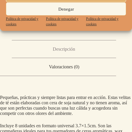
Denegar
SKU:
PACK-VELAS-DE-TE-CERA-DE-SOJA
Política de privacidad y
Política de privacidad y
Política de privacidad y
CATEGORÍAS:
ACCESORIOS
,
VELAS
cookies
cookies
cookies
Descripción
Valoraciones (0)
Pequeñas, prácticas y siempre listas para entrar en acción. Estas velitas
de té están elaboradas con cera de soja natural y no tienen aroma, así
que son perfectas cuando buscas una luz cálida y acogedora sin
competir con otros olores del ambiente.
Incluye 8 unidades en formato universal 3.7×1.5cm. Son las
compañeras ideales para tus quemadores de ceras aromáticas, wax