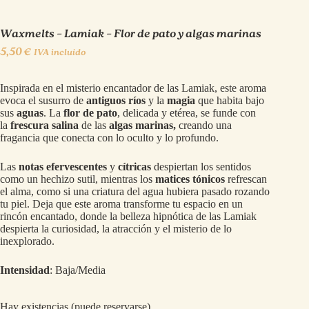
Waxmelts – Lamiak – Flor de pato y algas marinas
5,50
€
IVA incluído
Inspirada en el misterio encantador de las Lamiak, este aroma
evoca el susurro de
antiguos ríos
y la
magia
que habita bajo
sus
aguas
. La
flor de pato
, delicada y etérea, se funde con
la
frescura salina
de las
algas marinas,
creando una
fragancia que conecta con lo oculto y lo profundo.
Las
notas efervescentes
y
cítricas
despiertan los sentidos
como un hechizo sutil, mientras los
matices tónicos
refrescan
el alma, como si una criatura del agua hubiera pasado rozando
tu piel. Deja que este aroma transforme tu espacio en un
rincón encantado, donde la belleza hipnótica de las Lamiak
despierta la curiosidad, la atracción y el misterio de lo
inexplorado.
Intensidad
: Baja/Media
Hay existencias (puede reservarse)