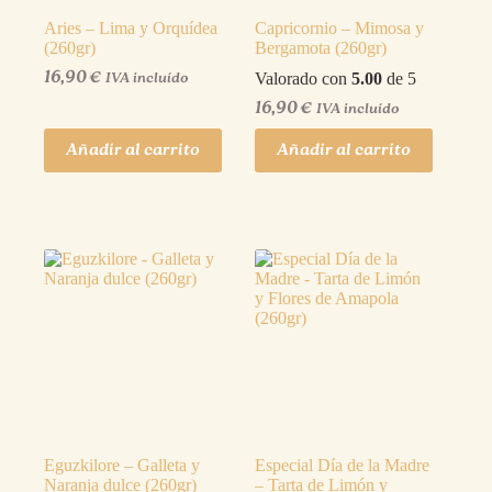
Aries – Lima y Orquídea
Capricornio – Mimosa y
(260gr)
Bergamota (260gr)
16,90
€
Valorado con
5.00
de 5
IVA incluído
16,90
€
IVA incluído
Añadir al carrito
Añadir al carrito
Eguzkilore – Galleta y
Especial Día de la Madre
Naranja dulce (260gr)
– Tarta de Limón y