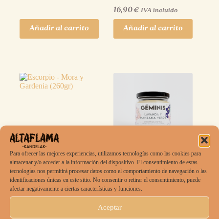
16,90
€
IVA incluído
Añadir al carrito
Añadir al carrito
Para ofrecer las mejores experiencias, utilizamos tecnologías como las cookies para
almacenar y/o acceder a la información del dispositivo. El consentimiento de estas
Escorpio – Mora y
Géminis – Lavanda y
tecnologías nos permitirá procesar datos como el comportamiento de navegación o las
Gardenia (260gr)
Manzana verde (260gr)
identificaciones únicas en este sitio. No consentir o retirar el consentimiento, puede
afectar negativamente a ciertas características y funciones.
16,90
€
16,90
€
IVA incluído
IVA incluído
Aceptar
Añadir al carrito
Añadir al carrito