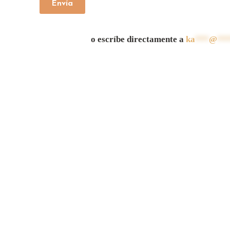
Envía
o escríbe directamente a
ka
***
@
**