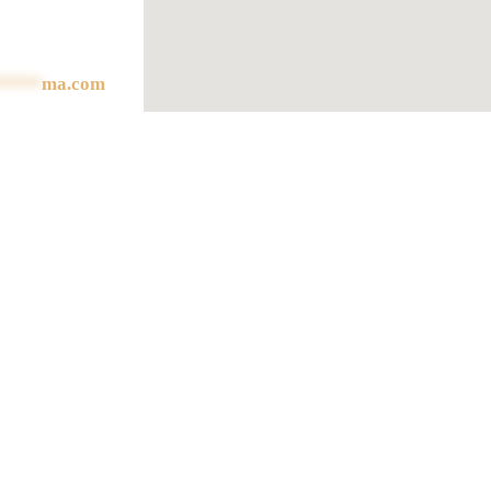
*****
ma.com