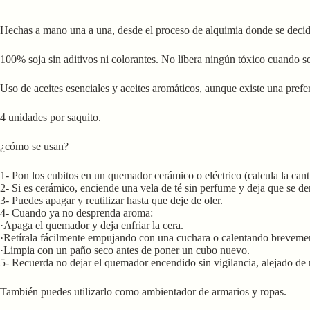
Hechas a mano una a una, desde el proceso de alquimia donde se decide
100% soja sin aditivos ni colorantes. No libera ningún tóxico cuando se
Uso de aceites esenciales y aceites aromáticos, aunque existe una prefe
4 unidades por saquito.
¿cómo se usan?
1- Pon los cubitos en un quemador cerámico o eléctrico (calcula la cant
2- Si es cerámico, enciende una vela de té sin perfume y deja que se der
3- Puedes apagar y reutilizar hasta que deje de oler.
4- Cuando ya no desprenda aroma:
·Apaga el quemador y deja enfriar la cera.
·Retírala fácilmente empujando con una cuchara o calentando brevement
·Limpia con un paño seco antes de poner un cubo nuevo.
5- Recuerda no dejar el quemador encendido sin vigilancia, alejado de ni
También puedes utilizarlo como ambientador de armarios y ropas.