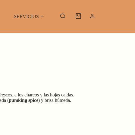
SERVICIOS
Carro
de
compra
rescos, a los charcos y las hojas caídas.
ada (
pumking spice
) y brisa húmeda.