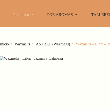
Saltar
al
contenido
Productos
POR AROMAS
TALLERE
Inicio
Waxmelts
ASTRAL (Waxmelts)
Waxmelts – Libra – J