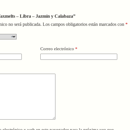
Waxmelts – Libra – Jazmín y Calabaza”
nico no será publicada.
Los campos obligatorios están marcados con
*
Correo electrónico
*
 electrónico y web en este navegador para la próxima vez que