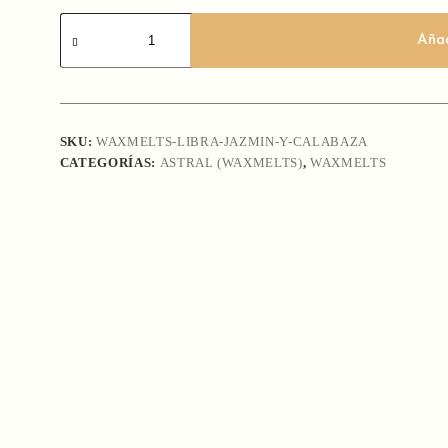
Waxmelts
-
Añad
Libra
-
Jazmín
y
Calabaza
cantidad
SKU:
WAXMELTS-LIBRA-JAZMIN-Y-CALABAZA
CATEGORÍAS:
ASTRAL (WAXMELTS)
,
WAXMELTS