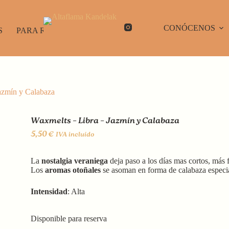
CONÓCENOS
S
PARA REGALAR
azmín y Calabaza
Waxmelts – Libra – Jazmín y Calabaza
5,50
€
IVA incluído
La
nostalgia veraniega
deja paso a los días mas cortos, más f
Los
aromas otoñales
se asoman en forma de calabaza especi
Intensidad
: Alta
Disponible para reserva