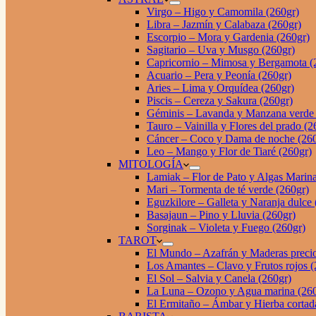
Virgo – Higo y Camomila (260gr)
Libra – Jazmín y Calabaza (260gr)
Escorpio – Mora y Gardenia (260gr)
Sagitario – Uva y Musgo (260gr)
Capricornio – Mimosa y Bergamota (
Acuario – Pera y Peonía (260gr)
Aries – Lima y Orquídea (260gr)
Piscis – Cereza y Sakura (260gr)
Géminis – Lavanda y Manzana verde 
Tauro – Vainilla y Flores del prado (2
Cáncer – Coco y Dama de noche (260
Leo – Mango y Flor de Tiaré (260gr)
MITOLOGÍA
Lamiak – Flor de Pato y Algas Marina
Mari – Tormenta de té verde (260gr)
Eguzkilore – Galleta y Naranja dulce 
Basajaun – Pino y Lluvia (260gr)
Sorginak – Violeta y Fuego (260gr)
TAROT
El Mundo – Azafrán y Maderas precio
Los Amantes – Clavo y Frutos rojos (
El Sol – Salvia y Canela (260gr)
La Luna – Ozono y Agua marina (260
El Ermitaño – Ámbar y Hierba cortad