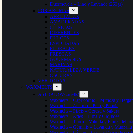
Duermevela – Lino y Lavanda (260gr)
POR AROMAS
AFRUTADAS
AMADERADAS
CÍTRICAS
DIFERENTES
DULCES
ESPECIADAS
FLORALES
FRESCAS
GOURMANDS
MARINAS
NATURALEZA VERDE
OSCURAS
VER TODAS
WAXMELTS
ASTRAL (Waxmelts)
Waxmelts – Capricornio – Mimosa y Berga
Waxmelts – Acuario – Pera y Peonía
Waxmelts – Piscis – Cereza y Sakura
Waxmelts – Aries – Lima y Orquídea
Waxmelts – Tauro – Vainilla y Flores del pr
Waxmelts – Géminis – Lavanda y Manzana
Waxmelts – Cáncer – Coco y Dama de noc