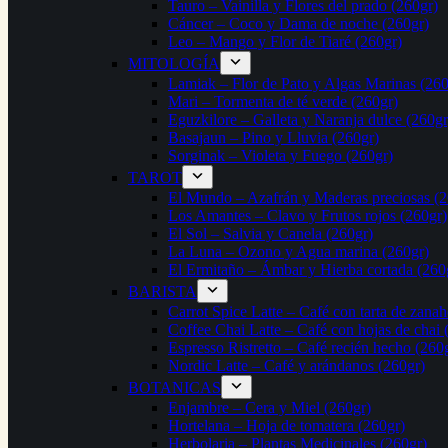
Tauro – Vainilla y Flores del prado (260gr)
Cáncer – Coco y Dama de noche (260gr)
Leo – Mango y Flor de Tiaré (260gr)
MITOLOGÍA
Lamiak – Flor de Pato y Algas Marinas (260
Mari – Tormenta de té verde (260gr)
Eguzkilore – Galleta y Naranja dulce (260gr
Basajaun – Pino y Lluvia (260gr)
Sorginak – Violeta y Fuego (260gr)
TAROT
El Mundo – Azafrán y Maderas preciosas (2
Los Amantes – Clavo y Frutos rojos (260gr)
El Sol – Salvia y Canela (260gr)
La Luna – Ozono y Agua marina (260gr)
El Ermitaño – Ámbar y Hierba cortada (260
BARISTA
Carrot Spice Latte – Café con tarta de zanah
Coffee Chai Latte – Café con hojas de chai 
Espresso Ristretto – Café recién hecho (260
Nordic Latte – Café y arándanos (260gr)
BOTANICAS
Enjambre – Cera y Miel (260gr)
Hortelana – Hoja de tomatera (260gr)
Herbolaria – Plantas Medicinales (260gr)