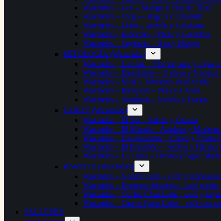
Waxmelts – Leo – Mango y Flor de Tiaré
Waxmelts – Virgo – Higo y Camomila
Waxmelts – Libra – Jazmín y Calabaza
Waxmelts – Escorpio – Mora y Gardenia
Waxmelts – Sagitario – Uva y Musgo
MITOLOGÍA (Waxmelts)
Waxmelts – Lamiak – Flor de pato y algas m
Waxmelts – Eguzkilore – Galleta y Naranja
Waxmelts – Mari – Tormenta de té verde
Waxmelts – Basajaun – Pino y Lluvia
Waxmelts – Sorginak – Violeta y Fuego
TAROT (Waxmelts)
Waxmelts – El Sol – Salvia y Canela
Waxmelts – El Mundo – Azafrán y Maderas 
Waxmelts – Los Amantes – Clavo y Frutos 
Waxmelts – El Ermitaño – Ámbar y Hierba 
Waxmelts – La Luna – Ozono y Agua Mari
BARISTA (Waxmelts)
Waxmelts – Nordic Latte – café y arándanos
Waxmelts – Espresso Ristretto – café recién
Waxmelts – Coffee Chai Latte – café y hojas
Waxmelts – Carrot Spice Latte – café con ta
TALLERES