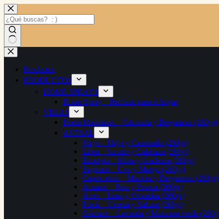
Productos
PRODUCTOS
HOME SPRAYS
Home Spray – Perfume para el hogar
VELAS
Fuera Mosquitos – Citronela y Bergamota (260gr)
ASTRAL
Virgo – Higo y Camomila (260gr)
Libra – Jazmín y Calabaza (260gr)
Escorpio – Mora y Gardenia (260gr)
Sagitario – Uva y Musgo (260gr)
Capricornio – Mimosa y Bergamota (260gr)
Acuario – Pera y Peonía (260gr)
Aries – Lima y Orquídea (260gr)
Piscis – Cereza y Sakura (260gr)
Géminis – Lavanda y Manzana verde (260g