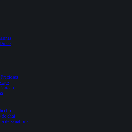
arinas
 Dulce
Preciosas
Rojos
Cortada
na
 hecho
 de chai
rta de zanahoria