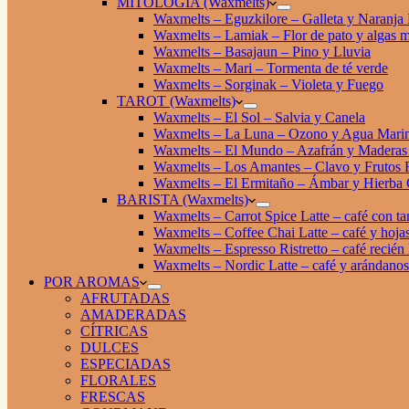
MITOLOGÍA (Waxmelts)
Waxmelts – Eguzkilore – Galleta y Naranja
Waxmelts – Lamiak – Flor de pato y algas m
Waxmelts – Basajaun – Pino y Lluvia
Waxmelts – Mari – Tormenta de té verde
Waxmelts – Sorginak – Violeta y Fuego
TAROT (Waxmelts)
Waxmelts – El Sol – Salvia y Canela
Waxmelts – La Luna – Ozono y Agua Mari
Waxmelts – El Mundo – Azafrán y Maderas 
Waxmelts – Los Amantes – Clavo y Frutos 
Waxmelts – El Ermitaño – Ámbar y Hierba 
BARISTA (Waxmelts)
Waxmelts – Carrot Spice Latte – café con ta
Waxmelts – Coffee Chai Latte – café y hojas
Waxmelts – Espresso Ristretto – café recién
Waxmelts – Nordic Latte – café y arándanos
POR AROMAS
AFRUTADAS
AMADERADAS
CÍTRICAS
DULCES
ESPECIADAS
FLORALES
FRESCAS