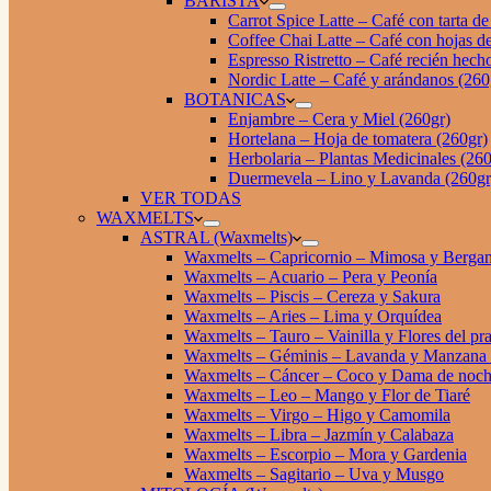
BARISTA
Carrot Spice Latte – Café con tarta d
Coffee Chai Latte – Café con hojas de
Espresso Ristretto – Café recién hech
Nordic Latte – Café y arándanos (260
BOTANICAS
Enjambre – Cera y Miel (260gr)
Hortelana – Hoja de tomatera (260gr)
Herbolaria – Plantas Medicinales (260
Duermevela – Lino y Lavanda (260gr
VER TODAS
WAXMELTS
ASTRAL (Waxmelts)
Waxmelts – Capricornio – Mimosa y Berga
Waxmelts – Acuario – Pera y Peonía
Waxmelts – Piscis – Cereza y Sakura
Waxmelts – Aries – Lima y Orquídea
Waxmelts – Tauro – Vainilla y Flores del pr
Waxmelts – Géminis – Lavanda y Manzana
Waxmelts – Cáncer – Coco y Dama de noc
Waxmelts – Leo – Mango y Flor de Tiaré
Waxmelts – Virgo – Higo y Camomila
Waxmelts – Libra – Jazmín y Calabaza
Waxmelts – Escorpio – Mora y Gardenia
Waxmelts – Sagitario – Uva y Musgo