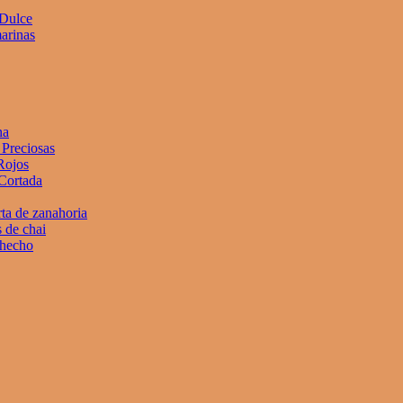
 Dulce
arinas
na
Preciosas
Rojos
Cortada
rta de zanahoria
 de chai
 hecho