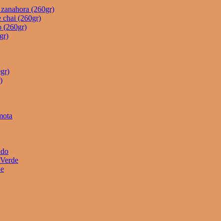
e zanahora (260gr)
 chai (260gr)
o (260gr)
gr)
gr)
)
mota
ado
 Verde
he