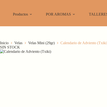
Saltar
al
contenido
Productos
POR AROMAS
TALLERE
Inicio
Velas
Velas Mini (29gr)
Calendario de Adviento (Txiki
SIN STOCK