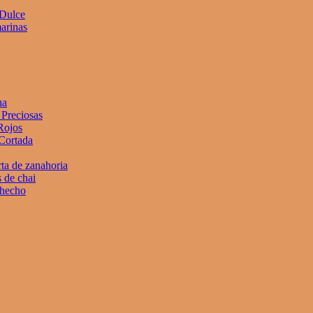
 Dulce
arinas
na
Preciosas
Rojos
Cortada
rta de zanahoria
 de chai
 hecho