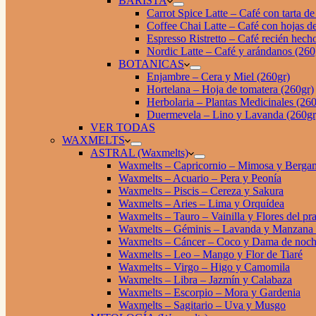
BARISTA
Carrot Spice Latte – Café con tarta d
Coffee Chai Latte – Café con hojas de
Espresso Ristretto – Café recién hech
Nordic Latte – Café y arándanos (260
BOTANICAS
Enjambre – Cera y Miel (260gr)
Hortelana – Hoja de tomatera (260gr)
Herbolaria – Plantas Medicinales (260
Duermevela – Lino y Lavanda (260gr
VER TODAS
WAXMELTS
ASTRAL (Waxmelts)
Waxmelts – Capricornio – Mimosa y Berga
Waxmelts – Acuario – Pera y Peonía
Waxmelts – Piscis – Cereza y Sakura
Waxmelts – Aries – Lima y Orquídea
Waxmelts – Tauro – Vainilla y Flores del pr
Waxmelts – Géminis – Lavanda y Manzana
Waxmelts – Cáncer – Coco y Dama de noc
Waxmelts – Leo – Mango y Flor de Tiaré
Waxmelts – Virgo – Higo y Camomila
Waxmelts – Libra – Jazmín y Calabaza
Waxmelts – Escorpio – Mora y Gardenia
Waxmelts – Sagitario – Uva y Musgo