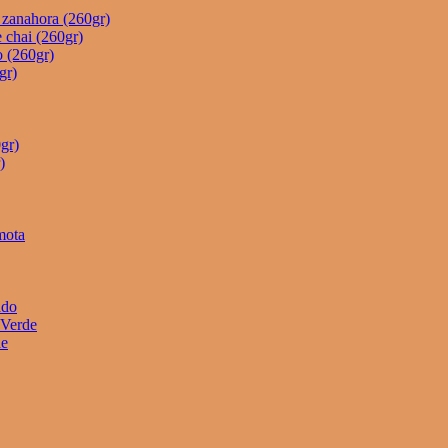
e zanahora (260gr)
 chai (260gr)
o (260gr)
gr)
gr)
)
mota
ado
 Verde
he