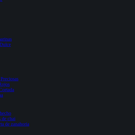
arinas
 Dulce
Preciosas
Rojos
Cortada
na
 hecho
 de chai
rta de zanahoria