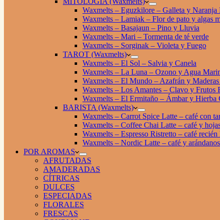
MITOLOGÍA (Waxmelts)
Waxmelts – Eguzkilore – Galleta y Naranja
Waxmelts – Lamiak – Flor de pato y algas m
Waxmelts – Basajaun – Pino y Lluvia
Waxmelts – Mari – Tormenta de té verde
Waxmelts – Sorginak – Violeta y Fuego
TAROT (Waxmelts)
Waxmelts – El Sol – Salvia y Canela
Waxmelts – La Luna – Ozono y Agua Mari
Waxmelts – El Mundo – Azafrán y Maderas 
Waxmelts – Los Amantes – Clavo y Frutos 
Waxmelts – El Ermitaño – Ámbar y Hierba 
BARISTA (Waxmelts)
Waxmelts – Carrot Spice Latte – café con ta
Waxmelts – Coffee Chai Latte – café y hojas
Waxmelts – Espresso Ristretto – café recién
Waxmelts – Nordic Latte – café y arándanos
POR AROMAS
AFRUTADAS
AMADERADAS
CÍTRICAS
DULCES
ESPECIADAS
FLORALES
FRESCAS