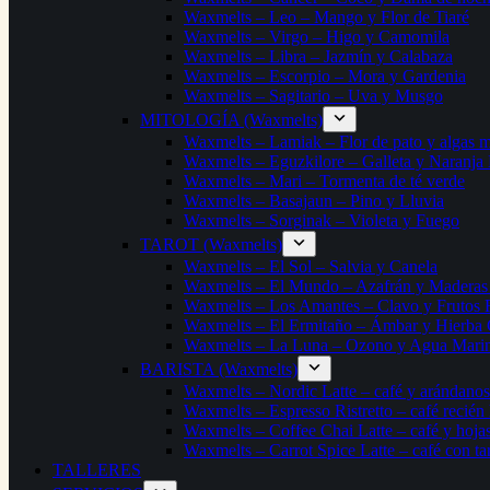
Waxmelts – Leo – Mango y Flor de Tiaré
Waxmelts – Virgo – Higo y Camomila
Waxmelts – Libra – Jazmín y Calabaza
Waxmelts – Escorpio – Mora y Gardenia
Waxmelts – Sagitario – Uva y Musgo
MITOLOGÍA (Waxmelts)
Waxmelts – Lamiak – Flor de pato y algas m
Waxmelts – Eguzkilore – Galleta y Naranja
Waxmelts – Mari – Tormenta de té verde
Waxmelts – Basajaun – Pino y Lluvia
Waxmelts – Sorginak – Violeta y Fuego
TAROT (Waxmelts)
Waxmelts – El Sol – Salvia y Canela
Waxmelts – El Mundo – Azafrán y Maderas 
Waxmelts – Los Amantes – Clavo y Frutos 
Waxmelts – El Ermitaño – Ámbar y Hierba 
Waxmelts – La Luna – Ozono y Agua Mari
BARISTA (Waxmelts)
Waxmelts – Nordic Latte – café y arándanos
Waxmelts – Espresso Ristretto – café recién
Waxmelts – Coffee Chai Latte – café y hojas
Waxmelts – Carrot Spice Latte – café con ta
TALLERES