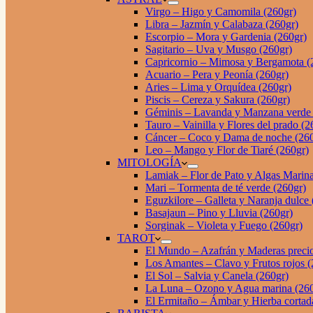
Virgo – Higo y Camomila (260gr)
Libra – Jazmín y Calabaza (260gr)
Escorpio – Mora y Gardenia (260gr)
Sagitario – Uva y Musgo (260gr)
Capricornio – Mimosa y Bergamota (
Acuario – Pera y Peonía (260gr)
Aries – Lima y Orquídea (260gr)
Piscis – Cereza y Sakura (260gr)
Géminis – Lavanda y Manzana verde 
Tauro – Vainilla y Flores del prado (2
Cáncer – Coco y Dama de noche (260
Leo – Mango y Flor de Tiaré (260gr)
MITOLOGÍA
Lamiak – Flor de Pato y Algas Marina
Mari – Tormenta de té verde (260gr)
Eguzkilore – Galleta y Naranja dulce 
Basajaun – Pino y Lluvia (260gr)
Sorginak – Violeta y Fuego (260gr)
TAROT
El Mundo – Azafrán y Maderas precio
Los Amantes – Clavo y Frutos rojos (
El Sol – Salvia y Canela (260gr)
La Luna – Ozono y Agua marina (260
El Ermitaño – Ámbar y Hierba cortad