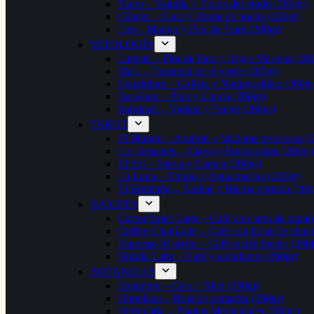
Tauro – Vainilla y Flores del prado (260gr)
Cáncer – Coco y Dama de noche (260gr)
Leo – Mango y Flor de Tiaré (260gr)
MITOLOGÍA
Lamiak – Flor de Pato y Algas Marinas (260
Mari – Tormenta de té verde (260gr)
Eguzkilore – Galleta y Naranja dulce (260gr
Basajaun – Pino y Lluvia (260gr)
Sorginak – Violeta y Fuego (260gr)
TAROT
El Mundo – Azafrán y Maderas preciosas (2
Los Amantes – Clavo y Frutos rojos (260gr)
El Sol – Salvia y Canela (260gr)
La Luna – Ozono y Agua marina (260gr)
El Ermitaño – Ámbar y Hierba cortada (260
BARISTA
Carrot Spice Latte – Café con tarta de zanah
Coffee Chai Latte – Café con hojas de chai 
Espresso Ristretto – Café recién hecho (260
Nordic Latte – Café y arándanos (260gr)
BOTANICAS
Enjambre – Cera y Miel (260gr)
Hortelana – Hoja de tomatera (260gr)
Herbolaria – Plantas Medicinales (260gr)