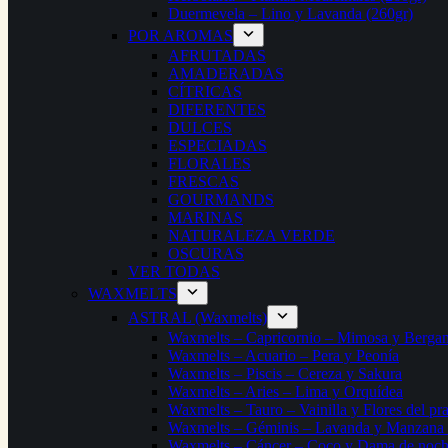
Duermevela – Lino y Lavanda (260gr)
POR AROMAS
AFRUTADAS
AMADERADAS
CÍTRICAS
DIFERENTES
DULCES
ESPECIADAS
FLORALES
FRESCAS
GOURMANDS
MARINAS
NATURALEZA VERDE
OSCURAS
VER TODAS
WAXMELTS
ASTRAL (Waxmelts)
Waxmelts – Capricornio – Mimosa y Berga
Waxmelts – Acuario – Pera y Peonía
Waxmelts – Piscis – Cereza y Sakura
Waxmelts – Aries – Lima y Orquídea
Waxmelts – Tauro – Vainilla y Flores del pr
Waxmelts – Géminis – Lavanda y Manzana
Waxmelts – Cáncer – Coco y Dama de noc