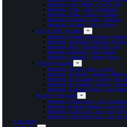
Waxmelts – Leo – Mango y Flor de Tiaré
Waxmelts – Virgo – Higo y Camomila
Waxmelts – Libra – Jazmín y Calabaza
Waxmelts – Escorpio – Mora y Gardenia
Waxmelts – Sagitario – Uva y Musgo
MITOLOGÍA (Waxmelts)
Waxmelts – Lamiak – Flor de pato y algas m
Waxmelts – Eguzkilore – Galleta y Naranja
Waxmelts – Mari – Tormenta de té verde
Waxmelts – Basajaun – Pino y Lluvia
Waxmelts – Sorginak – Violeta y Fuego
TAROT (Waxmelts)
Waxmelts – El Sol – Salvia y Canela
Waxmelts – El Mundo – Azafrán y Maderas 
Waxmelts – Los Amantes – Clavo y Frutos 
Waxmelts – El Ermitaño – Ámbar y Hierba 
Waxmelts – La Luna – Ozono y Agua Mari
BARISTA (Waxmelts)
Waxmelts – Nordic Latte – café y arándanos
Waxmelts – Espresso Ristretto – café recién
Waxmelts – Coffee Chai Latte – café y hojas
Waxmelts – Carrot Spice Latte – café con ta
TALLERES