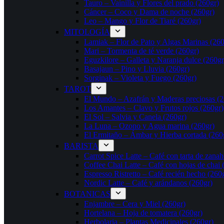
Tauro – Vainilla y Flores del prado (260gr)
Cáncer – Coco y Dama de noche (260gr)
Leo – Mango y Flor de Tiaré (260gr)
MITOLOGÍA
Lamiak – Flor de Pato y Algas Marinas (260
Mari – Tormenta de té verde (260gr)
Eguzkilore – Galleta y Naranja dulce (260gr
Basajaun – Pino y Lluvia (260gr)
Sorginak – Violeta y Fuego (260gr)
TAROT
El Mundo – Azafrán y Maderas preciosas (2
Los Amantes – Clavo y Frutos rojos (260gr)
El Sol – Salvia y Canela (260gr)
La Luna – Ozono y Agua marina (260gr)
El Ermitaño – Ámbar y Hierba cortada (260
BARISTA
Carrot Spice Latte – Café con tarta de zanah
Coffee Chai Latte – Café con hojas de chai 
Espresso Ristretto – Café recién hecho (260
Nordic Latte – Café y arándanos (260gr)
BOTANICAS
Enjambre – Cera y Miel (260gr)
Hortelana – Hoja de tomatera (260gr)
Herbolaria – Plantas Medicinales (260gr)