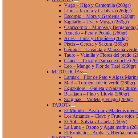
Virgo – Higo y Camomila (260gr)
Libra – Jazmín y Calabaza (260gr)
Escorpio – Mora y Gardenia (260gr)
Sagitario – Uva y Musgo (260gr)
Capricornio – Mimosa y Bergamota (
Acuario – Pera y Peonía (260gr)
Aries – Lima y Orquídea (260gr)
Piscis – Cereza y Sakura (260gr)
Géminis – Lavanda y Manzana verde 
Tauro – Vainilla y Flores del prado (2
Cáncer – Coco y Dama de noche (260
Leo – Mango y Flor de Tiaré (260gr)
MITOLOGÍA
Lamiak – Flor de Pato y Algas Marina
Mari – Tormenta de té verde (260gr)
Eguzkilore – Galleta y Naranja dulce 
Basajaun – Pino y Lluvia (260gr)
Sorginak – Violeta y Fuego (260gr)
TAROT
El Mundo – Azafrán y Maderas precio
Los Amantes – Clavo y Frutos rojos (
El Sol – Salvia y Canela (260gr)
La Luna – Ozono y Agua marina (260
El Ermitaño – Ámbar y Hierba cortad