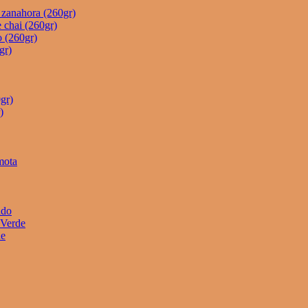
e zanahora (260gr)
 chai (260gr)
o (260gr)
gr)
gr)
)
mota
ado
 Verde
he