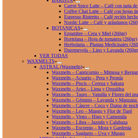
BARISTA
Carrot Spice Latte – Café con tarta d
Coffee Chai Latte – Café con hojas de
Espresso Ristretto – Café recién hech
Nordic Latte – Café y arándanos (260
BOTANICAS
Enjambre – Cera y Miel (260gr)
Hortelana – Hoja de tomatera (260gr)
Herbolaria – Plantas Medicinales (260
Duermevela – Lino y Lavanda (260gr
VER TODAS
WAXMELTS
ASTRAL (Waxmelts)
Waxmelts – Capricornio – Mimosa y Berga
Waxmelts – Acuario – Pera y Peonía
Waxmelts – Piscis – Cereza y Sakura
Waxmelts – Aries – Lima y Orquídea
Waxmelts – Tauro – Vainilla y Flores del pr
Waxmelts – Géminis – Lavanda y Manzana
Waxmelts – Cáncer – Coco y Dama de noc
Waxmelts – Leo – Mango y Flor de Tiaré
Waxmelts – Virgo – Higo y Camomila
Waxmelts – Libra – Jazmín y Calabaza
Waxmelts – Escorpio – Mora y Gardenia
Waxmelts – Sagitario – Uva y Musgo