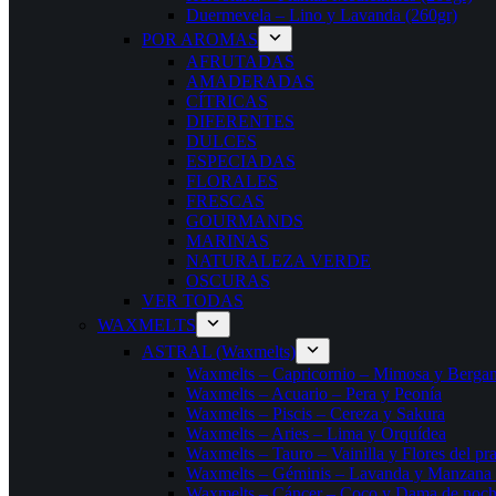
Duermevela – Lino y Lavanda (260gr)
POR AROMAS
AFRUTADAS
AMADERADAS
CÍTRICAS
DIFERENTES
DULCES
ESPECIADAS
FLORALES
FRESCAS
GOURMANDS
MARINAS
NATURALEZA VERDE
OSCURAS
VER TODAS
WAXMELTS
ASTRAL (Waxmelts)
Waxmelts – Capricornio – Mimosa y Berga
Waxmelts – Acuario – Pera y Peonía
Waxmelts – Piscis – Cereza y Sakura
Waxmelts – Aries – Lima y Orquídea
Waxmelts – Tauro – Vainilla y Flores del pr
Waxmelts – Géminis – Lavanda y Manzana
Waxmelts – Cáncer – Coco y Dama de noc