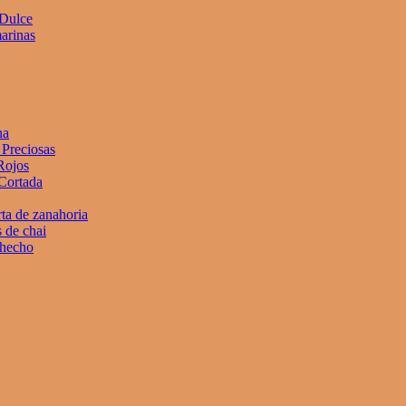
 Dulce
arinas
na
Preciosas
Rojos
Cortada
rta de zanahoria
 de chai
 hecho