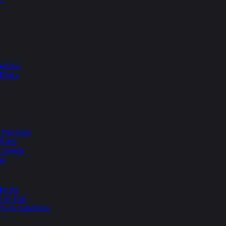
arinas
 Dulce
Preciosas
Rojos
Cortada
na
 hecho
 de chai
rta de zanahoria