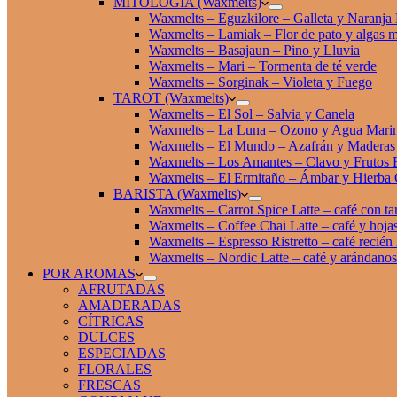
MITOLOGÍA (Waxmelts)
Waxmelts – Eguzkilore – Galleta y Naranja
Waxmelts – Lamiak – Flor de pato y algas m
Waxmelts – Basajaun – Pino y Lluvia
Waxmelts – Mari – Tormenta de té verde
Waxmelts – Sorginak – Violeta y Fuego
TAROT (Waxmelts)
Waxmelts – El Sol – Salvia y Canela
Waxmelts – La Luna – Ozono y Agua Mari
Waxmelts – El Mundo – Azafrán y Maderas 
Waxmelts – Los Amantes – Clavo y Frutos 
Waxmelts – El Ermitaño – Ámbar y Hierba 
BARISTA (Waxmelts)
Waxmelts – Carrot Spice Latte – café con ta
Waxmelts – Coffee Chai Latte – café y hojas
Waxmelts – Espresso Ristretto – café recién
Waxmelts – Nordic Latte – café y arándanos
POR AROMAS
AFRUTADAS
AMADERADAS
CÍTRICAS
DULCES
ESPECIADAS
FLORALES
FRESCAS