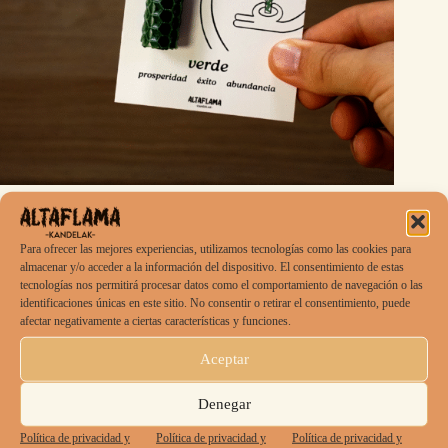
Vela encantada: Verde (prosperidad · éxito ·
Para ofrecer las mejores experiencias, utilizamos tecnologías como las cookies para
abundancia)
almacenar y/o acceder a la información del dispositivo. El consentimiento de estas
4,00
€
IVA incluído
tecnologías nos permitirá procesar datos como el comportamiento de navegación o las
identificaciones únicas en este sitio. No consentir o retirar el consentimiento, puede
afectar negativamente a ciertas características y funciones.
prosperidad · éxito · abundancia
Aceptar
Conecta con la energía de la tierra fértil. Úsala para atraer
equilibrio material y gratitud por lo que tienes.
Denegar
Política de privacidad y
Política de privacidad y
Política de privacidad y
Disponible para reserva