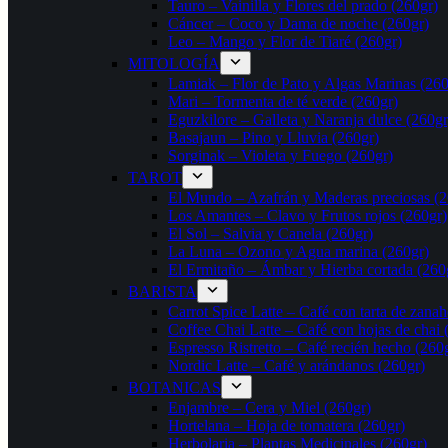
Tauro – Vainilla y Flores del prado (260gr)
Cáncer – Coco y Dama de noche (260gr)
Leo – Mango y Flor de Tiaré (260gr)
MITOLOGÍA
Lamiak – Flor de Pato y Algas Marinas (260
Mari – Tormenta de té verde (260gr)
Eguzkilore – Galleta y Naranja dulce (260gr
Basajaun – Pino y Lluvia (260gr)
Sorginak – Violeta y Fuego (260gr)
TAROT
El Mundo – Azafrán y Maderas preciosas (2
Los Amantes – Clavo y Frutos rojos (260gr)
El Sol – Salvia y Canela (260gr)
La Luna – Ozono y Agua marina (260gr)
El Ermitaño – Ámbar y Hierba cortada (260
BARISTA
Carrot Spice Latte – Café con tarta de zanah
Coffee Chai Latte – Café con hojas de chai 
Espresso Ristretto – Café recién hecho (260
Nordic Latte – Café y arándanos (260gr)
BOTANICAS
Enjambre – Cera y Miel (260gr)
Hortelana – Hoja de tomatera (260gr)
Herbolaria – Plantas Medicinales (260gr)