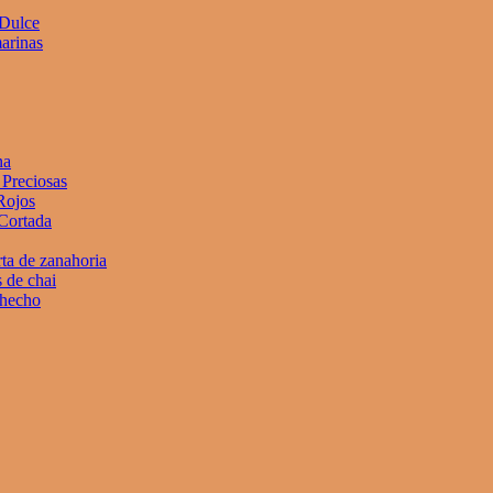
 Dulce
arinas
na
Preciosas
Rojos
Cortada
rta de zanahoria
 de chai
 hecho