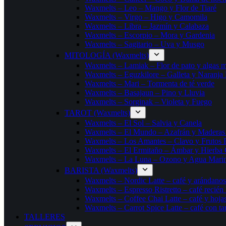
Waxmelts – Leo – Mango y Flor de Tiaré
Waxmelts – Virgo – Higo y Camomila
Waxmelts – Libra – Jazmín y Calabaza
Waxmelts – Escorpio – Mora y Gardenia
Waxmelts – Sagitario – Uva y Musgo
MITOLOGÍA (Waxmelts)
Waxmelts – Lamiak – Flor de pato y algas m
Waxmelts – Eguzkilore – Galleta y Naranja
Waxmelts – Mari – Tormenta de té verde
Waxmelts – Basajaun – Pino y Lluvia
Waxmelts – Sorginak – Violeta y Fuego
TAROT (Waxmelts)
Waxmelts – El Sol – Salvia y Canela
Waxmelts – El Mundo – Azafrán y Maderas 
Waxmelts – Los Amantes – Clavo y Frutos 
Waxmelts – El Ermitaño – Ámbar y Hierba 
Waxmelts – La Luna – Ozono y Agua Mari
BARISTA (Waxmelts)
Waxmelts – Nordic Latte – café y arándanos
Waxmelts – Espresso Ristretto – café recién
Waxmelts – Coffee Chai Latte – café y hojas
Waxmelts – Carrot Spice Latte – café con ta
TALLERES