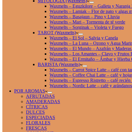
MITOLOGÍA (Waxmelts)
Waxmelts – Eguzkilore – Galleta y Naranja
Waxmelts – Lamiak – Flor de pato y algas m
Waxmelts – Basajaun – Pino y Lluvia
Waxmelts – Mari – Tormenta de té verde
Waxmelts – Sorginak – Violeta y Fuego
TAROT (Waxmelts)
Waxmelts – El Sol – Salvia y Canela
Waxmelts – La Luna – Ozono y Agua Mari
Waxmelts – El Mundo – Azafrán y Maderas 
Waxmelts – Los Amantes – Clavo y Frutos 
Waxmelts – El Ermitaño – Ámbar y Hierba 
BARISTA (Waxmelts)
Waxmelts – Carrot Spice Latte – café con ta
Waxmelts – Coffee Chai Latte – café y hojas
Waxmelts – Espresso Ristretto – café recién
Waxmelts – Nordic Latte – café y arándanos
POR AROMAS
AFRUTADAS
AMADERADAS
CÍTRICAS
DULCES
ESPECIADAS
FLORALES
FRESCAS