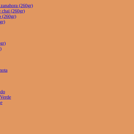
e zanahora (260gr)
 chai (260gr)
o (260gr)
gr)
gr)
)
mota
ado
 Verde
he