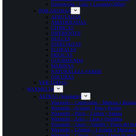
Duermevela – Lino y Lavanda (260gr)
POR AROMAS
AFRUTADAS
AMADERADAS
CÍTRICAS
DIFERENTES
DULCES
ESPECIADAS
FLORALES
FRESCAS
GOURMANDS
MARINAS
NATURALEZA VERDE
OSCURAS
VER TODAS
WAXMELTS
ASTRAL (Waxmelts)
Waxmelts – Capricornio – Mimosa y Berga
Waxmelts – Acuario – Pera y Peonía
Waxmelts – Piscis – Cereza y Sakura
Waxmelts – Aries – Lima y Orquídea
Waxmelts – Tauro – Vainilla y Flores del pr
Waxmelts – Géminis – Lavanda y Manzana
Waxmelts – Cáncer – Coco y Dama de noc