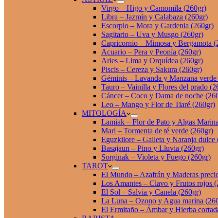
Virgo – Higo y Camomila (260gr)
Libra – Jazmín y Calabaza (260gr)
Escorpio – Mora y Gardenia (260gr)
Sagitario – Uva y Musgo (260gr)
Capricornio – Mimosa y Bergamota (
Acuario – Pera y Peonía (260gr)
Aries – Lima y Orquídea (260gr)
Piscis – Cereza y Sakura (260gr)
Géminis – Lavanda y Manzana verde 
Tauro – Vainilla y Flores del prado (2
Cáncer – Coco y Dama de noche (260
Leo – Mango y Flor de Tiaré (260gr)
MITOLOGÍA
Lamiak – Flor de Pato y Algas Marina
Mari – Tormenta de té verde (260gr)
Eguzkilore – Galleta y Naranja dulce 
Basajaun – Pino y Lluvia (260gr)
Sorginak – Violeta y Fuego (260gr)
TAROT
El Mundo – Azafrán y Maderas precio
Los Amantes – Clavo y Frutos rojos (
El Sol – Salvia y Canela (260gr)
La Luna – Ozono y Agua marina (260
El Ermitaño – Ámbar y Hierba cortad