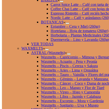
BARISTA
Carrot Spice Latte – Café con tarta d
Coffee Chai Latte – Café con hojas de
Espresso Ristretto – Café recién hech
Nordic Latte – Café y arándanos (260
BOTANICAS
Enjambre – Cera y Miel (260gr)
Hortelana – Hoja de tomatera (260gr)
Herbolaria – Plantas Medicinales (260
Duermevela – Lino y Lavanda (260gr
VER TODAS
WAXMELTS
ASTRAL (Waxmelts)
Waxmelts – Capricornio – Mimosa y Berga
Waxmelts – Acuario – Pera y Peonía
Waxmelts – Piscis – Cereza y Sakura
Waxmelts – Aries – Lima y Orquídea
Waxmelts – Tauro – Vainilla y Flores del pr
Waxmelts – Géminis – Lavanda y Manzana
Waxmelts – Cáncer – Coco y Dama de noc
Waxmelts – Leo – Mango y Flor de Tiaré
Waxmelts – Virgo – Higo y Camomila
Waxmelts – Libra – Jazmín y Calabaza
Waxmelts – Escorpio – Mora y Gardenia
Waxmelts – Sagitario – Uva y Musgo