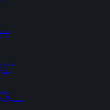
arinas
 Dulce
Preciosas
Rojos
Cortada
na
 hecho
 de chai
rta de zanahoria