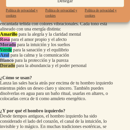
Denegar
4,00
€
Política de privacidad y
Política de privacidad y
Política de privacidad y
cookies
cookies
cookies
Pequeños frascos cargados de intención, llenos de sal
encantada teñida con colores vibracionales. Cada tono está
alineado con una energía distinta:
Amarillo
para la alegría y la claridad mental
Rosa
para el amor propio y el afecto
Morado
para la intuición y los sueños
Verde
para la sanación y el equilibrio
Azul
para la calma y la comunicación
Blanco
para la protección y la pureza
Dorado
para la abundancia y el poder personal
¿Cómo se usan?
Lanza las sales hacia atrás por encima de tu hombro izquierdo
mientras pides un deseo claro y sincero. También puedes
disolverlas en agua para un baño ritual, usarlas en altares, o
colocarlas cerca de ti como amuleto energético.
¿Y por qué el hombro izquierdo?
Desde tiempos antiguos, el hombro izquierdo ha sido
considerado el lado del corazón, el canal de la intuición, lo
invisible y lo mágico. En muchas tradiciones esotéricas, se