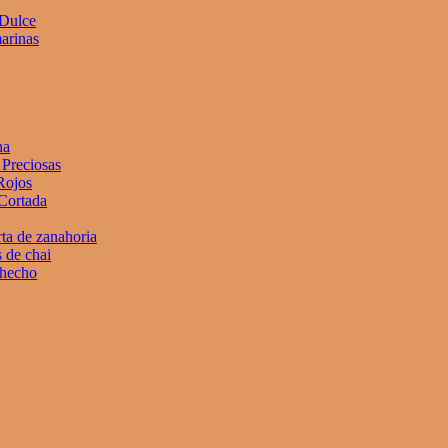
 Dulce
arinas
na
Preciosas
Rojos
Cortada
rta de zanahoria
 de chai
 hecho