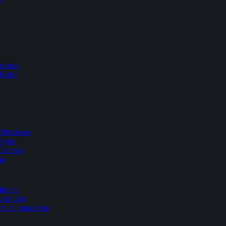
arinas
 Dulce
Preciosas
Rojos
Cortada
na
 hecho
 de chai
rta de zanahoria