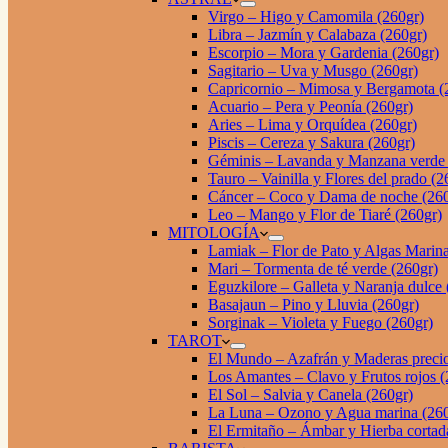
Virgo – Higo y Camomila (260gr)
Libra – Jazmín y Calabaza (260gr)
Escorpio – Mora y Gardenia (260gr)
Sagitario – Uva y Musgo (260gr)
Capricornio – Mimosa y Bergamota (
Acuario – Pera y Peonía (260gr)
Aries – Lima y Orquídea (260gr)
Piscis – Cereza y Sakura (260gr)
Géminis – Lavanda y Manzana verde 
Tauro – Vainilla y Flores del prado (2
Cáncer – Coco y Dama de noche (260
Leo – Mango y Flor de Tiaré (260gr)
MITOLOGÍA
Lamiak – Flor de Pato y Algas Marina
Mari – Tormenta de té verde (260gr)
Eguzkilore – Galleta y Naranja dulce 
Basajaun – Pino y Lluvia (260gr)
Sorginak – Violeta y Fuego (260gr)
TAROT
El Mundo – Azafrán y Maderas precio
Los Amantes – Clavo y Frutos rojos (
El Sol – Salvia y Canela (260gr)
La Luna – Ozono y Agua marina (260
El Ermitaño – Ámbar y Hierba cortad