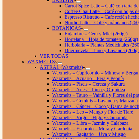
BARISTA
Carrot Spice Latte – Café con tarta d
Coffee Chai Latte – Café con hojas de
Espresso Ristretto – Café recién hech
Nordic Latte – Café y arándanos (260
BOTANICAS
Enjambre – Cera y Miel (260gr)
Hortelana – Hoja de tomatera (260gr)
Herbolaria – Plantas Medicinales (260
Duermevela – Lino y Lavanda (260gr
VER TODAS
WAXMELTS
ASTRAL (Waxmelts)
Waxmelts – Capricornio – Mimosa y Berga
Waxmelts – Acuario – Pera y Peonía
Waxmelts – Piscis – Cereza y Sakura
Waxmelts – Aries – Lima y Orquídea
Waxmelts – Tauro – Vainilla y Flores del pr
Waxmelts – Géminis – Lavanda y Manzana
Waxmelts – Cáncer – Coco y Dama de noc
Waxmelts – Leo – Mango y Flor de Tiaré
Waxmelts – Virgo – Higo y Camomila
Waxmelts – Libra – Jazmín y Calabaza
Waxmelts – Escorpio – Mora y Gardenia
Waxmelts – Sagitario – Uva y Musgo