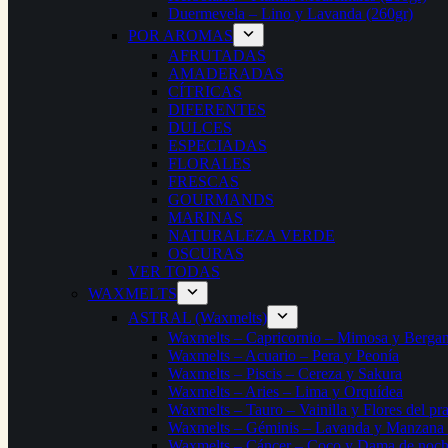
Duermevela – Lino y Lavanda (260gr)
POR AROMAS
AFRUTADAS
AMADERADAS
CÍTRICAS
DIFERENTES
DULCES
ESPECIADAS
FLORALES
FRESCAS
GOURMANDS
MARINAS
NATURALEZA VERDE
OSCURAS
VER TODAS
WAXMELTS
ASTRAL (Waxmelts)
Waxmelts – Capricornio – Mimosa y Berga
Waxmelts – Acuario – Pera y Peonía
Waxmelts – Piscis – Cereza y Sakura
Waxmelts – Aries – Lima y Orquídea
Waxmelts – Tauro – Vainilla y Flores del pr
Waxmelts – Géminis – Lavanda y Manzana
Waxmelts – Cáncer – Coco y Dama de noc