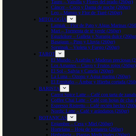
Tauro – Vainilla y Flores del prado (260gr)
Cáncer – Coco y Dama de noche (260gr)
Leo – Mango y Flor de Tiaré (260gr)
MITOLOGÍA
Lamiak – Flor de Pato y Algas Marinas (260
Mari – Tormenta de té verde (260gr)
Eguzkilore – Galleta y Naranja dulce (260gr
Basajaun – Pino y Lluvia (260gr)
Sorginak – Violeta y Fuego (260gr)
TAROT
El Mundo – Azafrán y Maderas preciosas (2
Los Amantes – Clavo y Frutos rojos (260gr)
El Sol – Salvia y Canela (260gr)
La Luna – Ozono y Agua marina (260gr)
El Ermitaño – Ámbar y Hierba cortada (260
BARISTA
Carrot Spice Latte – Café con tarta de zanah
Coffee Chai Latte – Café con hojas de chai 
Espresso Ristretto – Café recién hecho (260
Nordic Latte – Café y arándanos (260gr)
BOTANICAS
Enjambre – Cera y Miel (260gr)
Hortelana – Hoja de tomatera (260gr)
Herbolaria – Plantas Medicinales (260gr)