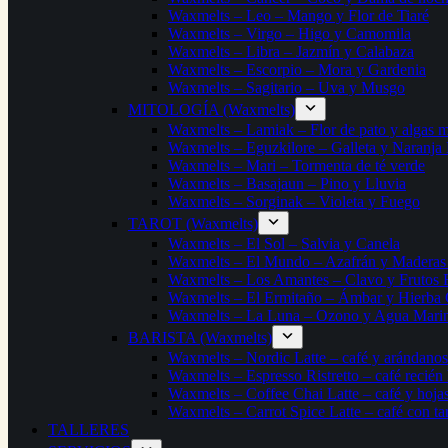
Waxmelts – Leo – Mango y Flor de Tiaré
Waxmelts – Virgo – Higo y Camomila
Waxmelts – Libra – Jazmín y Calabaza
Waxmelts – Escorpio – Mora y Gardenia
Waxmelts – Sagitario – Uva y Musgo
MITOLOGÍA (Waxmelts)
Waxmelts – Lamiak – Flor de pato y algas m
Waxmelts – Eguzkilore – Galleta y Naranja
Waxmelts – Mari – Tormenta de té verde
Waxmelts – Basajaun – Pino y Lluvia
Waxmelts – Sorginak – Violeta y Fuego
TAROT (Waxmelts)
Waxmelts – El Sol – Salvia y Canela
Waxmelts – El Mundo – Azafrán y Maderas 
Waxmelts – Los Amantes – Clavo y Frutos 
Waxmelts – El Ermitaño – Ámbar y Hierba 
Waxmelts – La Luna – Ozono y Agua Mari
BARISTA (Waxmelts)
Waxmelts – Nordic Latte – café y arándanos
Waxmelts – Espresso Ristretto – café recién
Waxmelts – Coffee Chai Latte – café y hojas
Waxmelts – Carrot Spice Latte – café con ta
TALLERES