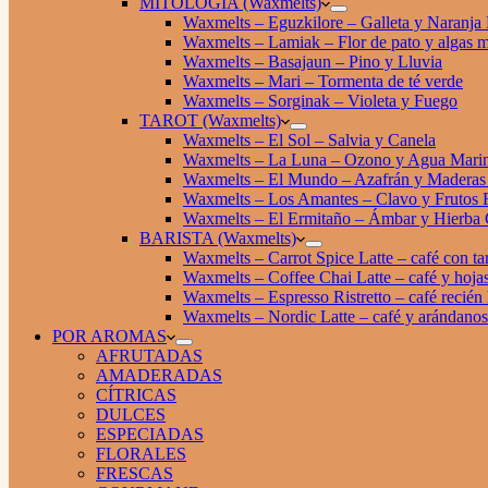
MITOLOGÍA (Waxmelts)
Waxmelts – Eguzkilore – Galleta y Naranja
Waxmelts – Lamiak – Flor de pato y algas m
Waxmelts – Basajaun – Pino y Lluvia
Waxmelts – Mari – Tormenta de té verde
Waxmelts – Sorginak – Violeta y Fuego
TAROT (Waxmelts)
Waxmelts – El Sol – Salvia y Canela
Waxmelts – La Luna – Ozono y Agua Mari
Waxmelts – El Mundo – Azafrán y Maderas 
Waxmelts – Los Amantes – Clavo y Frutos 
Waxmelts – El Ermitaño – Ámbar y Hierba 
BARISTA (Waxmelts)
Waxmelts – Carrot Spice Latte – café con ta
Waxmelts – Coffee Chai Latte – café y hojas
Waxmelts – Espresso Ristretto – café recién
Waxmelts – Nordic Latte – café y arándanos
POR AROMAS
AFRUTADAS
AMADERADAS
CÍTRICAS
DULCES
ESPECIADAS
FLORALES
FRESCAS