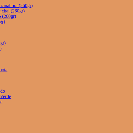
e zanahora (260gr)
 chai (260gr)
o (260gr)
gr)
gr)
)
mota
ado
 Verde
he